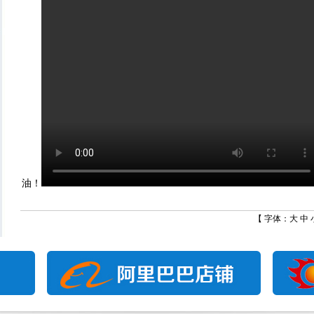
油！
【 字体：
大
中