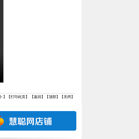
小
】【
打印此页
】 【
返回
】【
顶部
】【
关闭
】