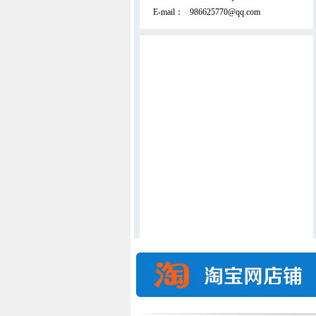
E-mail：
986625770@qq.com
双面拉丝吸尘精细弹花机(外贸出口产
品)
直立揉板机