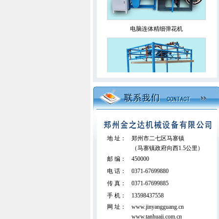
电脑连体精细弹花机
升降无网被揉棉机
地 址：
郑州市二七区马寨镇
（马寨镇政府向西1.5公里）
邮 编：
450000
电 话：
0371-67699880
传 真：
0371-67699885
手 机：
13598437558
全移动电脑绗缝机（占地面积小）
网 址：
www.jinyangguang.cn
www.tanhuaji.com.cn