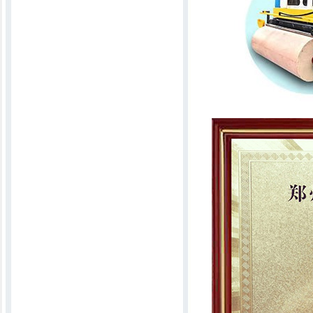
仿电脑行缝机
锯齿轧花机