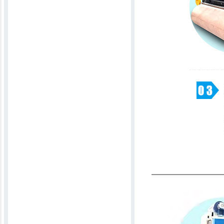
跑轨式揉板机
古棉开松机