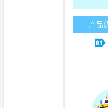
蚕丝开茧机
吸尘弹花机