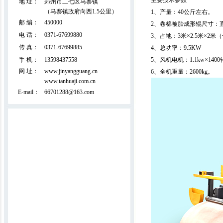
主要技术参数
地 址：
郑州市二七区马寨镇
（马寨镇政府向西1.5公里）
1、产量：40公斤左右。
邮 编：
450000
2、卷棉被胎成形辊尺寸：直径
电 话：
0371-67699880
3、占地：3米×2.5米×2米
直立揉板机
传 真：
0371-67699885
4、总功率：9.5KW
手 机：
13598437558
5、风机电机：1.1kw×1400
网 址：
www.jinyangguang.cn
6、全机重量：2600kg。
www.tanhuaji.com.cn
E-mail：
66701288@163.com
多针底梭行缝机