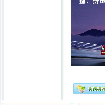
电脑连体精细弹花机
升降无网被揉棉机
全移动电脑绗缝机（占地面积小）