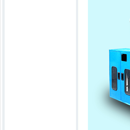
吸尘弹布弹毛线机
全自动刺滚包卷机（压条机）
蚕丝被专业加工成套设备