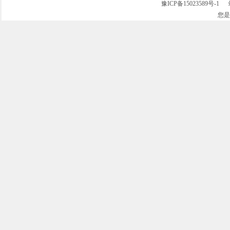
豫ICP备15023589号-1
站
您
多针底梭行缝机
6MKT2300一次成型宽窄可调弹花机