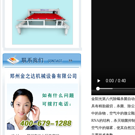
全移动电脑绗缝机（占地面积小）
双面拉丝吸尘精细弹花机(外贸出口产
金阳光第八代除螨杀菌自动
品)
具有棉胎裁切，杀菌、除尘
中的杂物，空气中的微尘颗粒
RNA的结构，杀灭细菌抑
空气中的烟雾，使其自然沉