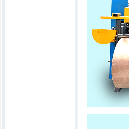
锯齿吸尘轧花机
拉丝面弹花机