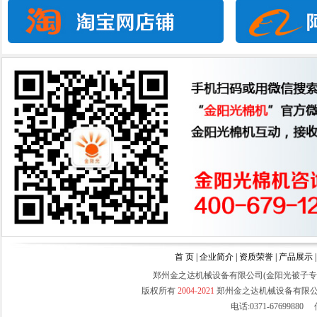
双面拉丝吸尘精细弹花机(外贸出口产
品)
直立揉板机
首 页
|
企业简介
|
资质荣誉
|
产品展示
郑州金之达机械设备有限公司(金阳光被子
版权所有
2004-2021
郑州金之达机械设备有限
电话:0371-67699880 