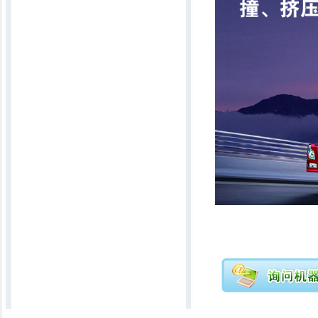
新一代无声电脑绗缝机
直线行被机
锯齿吸尘轧花机