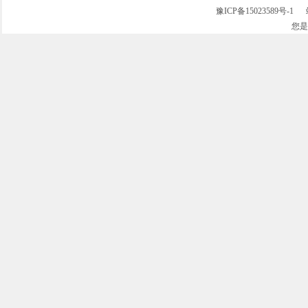
豫ICP备15023589号-1
站
您
全自动刺滚包卷机（压条机）
蚕丝被专业加工成套设备