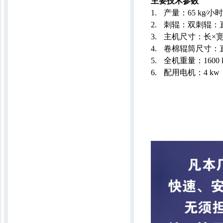
主要技术参数
1.
产量：
65 k
g
∕小时
2.
刺辊：双刺辊：
3.
主机尺寸：长×宽
4.
卷棉辊筒尺寸：
5.
全机重量：
1600
多针底梭行缝机
6.
配用电机：
4 kw
6MKT2300一次成型宽窄可调弹花机