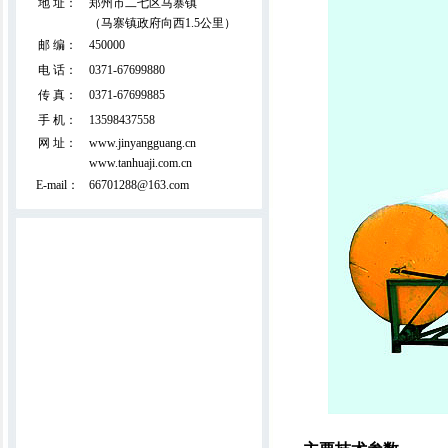
地 址：
郑州市二七区马寨镇
全移动电脑绗缝机（占地面积小）
（马寨镇政府向西1.5公里）
邮 编：
450000
电 话：
0371-67699880
传 真：
0371-67699885
手 机：
13598437558
网 址：
www.jinyangguang.cn
www.tanhuaji.com.cn
E-mail：
66701288@163.com
双面拉丝吸尘精细弹花机(外贸出口产
品)
直立揉板机