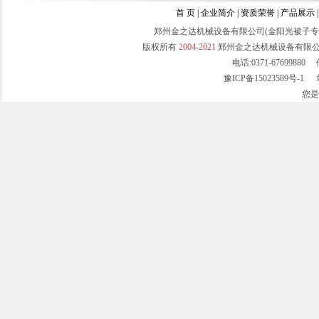
首 页
|
企业简介
|
资质荣誉
|
产品展示
郑州金之达机械设备有限公司(金阳光被子
版权所有
2004-2021
郑州金之达机械设备有限
拉丝面弹花机
电话:0371-67699880 
豫ICP备15023589号-1
站
您
吸尘弹布弹毛线机
全自动刺滚包卷机（压条机）