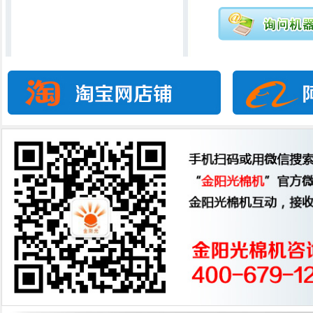
直线行被机
锯齿吸尘轧花机