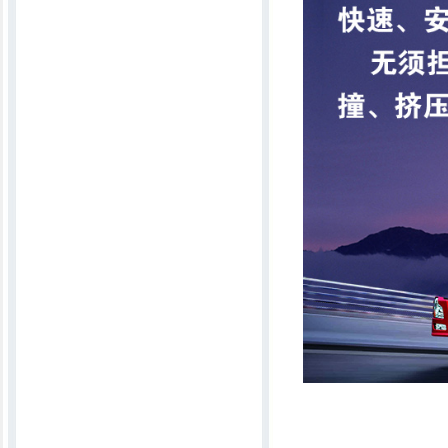
多针底梭行缝机
6MKT2300一次成型宽窄可调弹花机
新一代无声电脑绗缝机