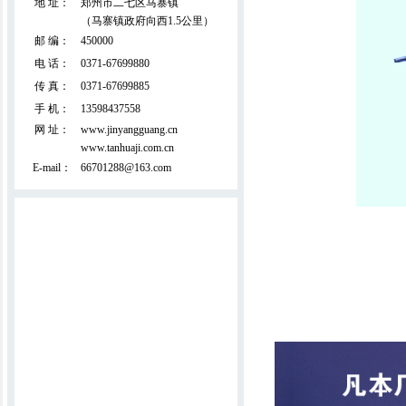
地 址：
郑州市二七区马寨镇
（马寨镇政府向西1.5公里）
邮 编：
450000
电 话：
0371-67699880
双面拉丝吸尘精细弹花机(外贸出口产
传 真：
0371-67699885
品)
手 机：
13598437558
网 址：
www.jinyangguang.cn
www.tanhuaji.com.cn
E-mail：
66701288@163.com
直立揉板机