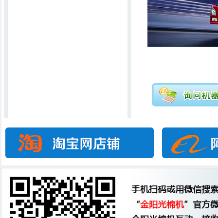
新一代无声电脑绗缝机
直线行被机