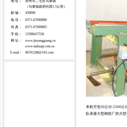
地 址：
郑州市二七区马寨镇
（马寨镇政府向西1.5公里）
全移动电脑绗缝机（占地面积小）
邮 编：
450000
电 话：
0371-67699880
传 真：
0371-67699885
手 机：
13598437558
网 址：
www.jinyangguang.cn
www.tanhuaji.com.cn
E-mail：
66701288@163.com
双面拉丝吸尘精细弹花机(外贸出口产
品)
本机可包50公分-250
队承接大型棉纺厂的大型
直立揉板机