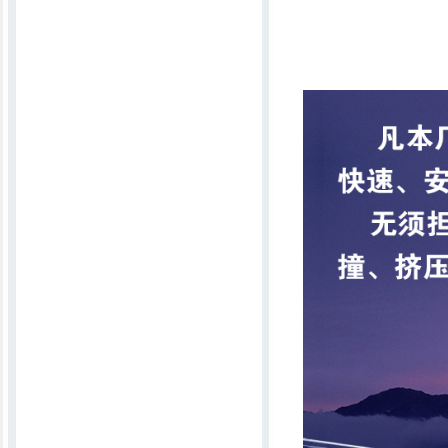
多针底梭行缝机
6MKT2300一次成型宽窄可调弹花机