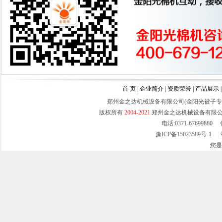
锯齿吸尘轧花机
首 页
|
企业简介
|
资质荣誉
|
产品展示
郑州金之达机械设备有限公司(金阳光被子
拉丝面弹花机
版权所有
2004-2021
郑州金之达机械设备有限
电话:0371-67699880 
豫ICP备15023589号-1
站
您
吸尘弹布弹毛线机