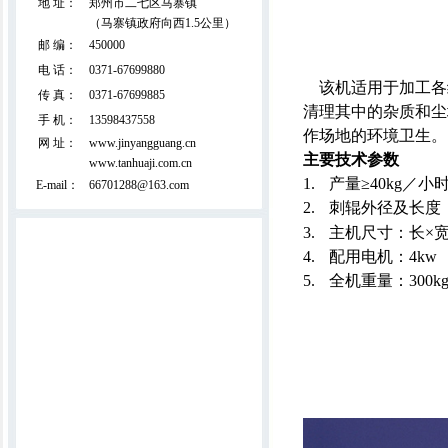
地 址：
郑州市二七区马寨镇
（马寨镇政府向西1.5公里）
邮 编：
450000
电 话：
0371-67699880
该机适用于加工各
传 真：
0371-67699885
清理其中的杂质和尘
手 机：
13598437558
作场地的环境卫生。
网 址：
www.jinyangguang.cn
双面拉丝吸尘精细弹花机(外贸出口产
主要技术参数
www.tanhuaji.com.cn
品)
1.
产量≥
40k
g
／
小
E-mail：
66701288@163.com
2.
刺辊外径及长度
3.
主机尺寸：长×宽
4.
配用电机：
4kw
5.
全机重量：
300k
直立揉板机