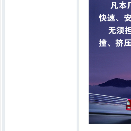
多针底梭行缝机
6MKT2300一次成型宽窄可调弹花机