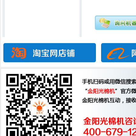
新一代无声电脑绗缝机
直线行被机
锯齿吸尘轧花机