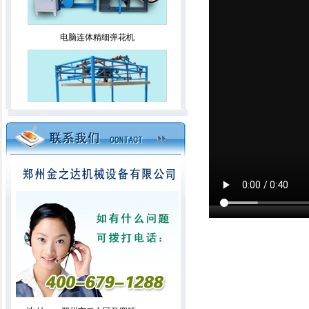
电脑连体精细弹花机
升降无网被揉棉机
全移动电脑绗缝机（占地面积小）