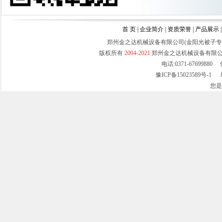
首 页
|
企业简介
|
资质荣誉
|
产品展示
郑州金之达机械设备有限公司(金阳光被子
版权所有
2004-2021
郑州金之达机械设备有限
电话:0371-67699880 
拉丝面弹花机
豫ICP备15023589号-1
站
您
吸尘弹布弹毛线机